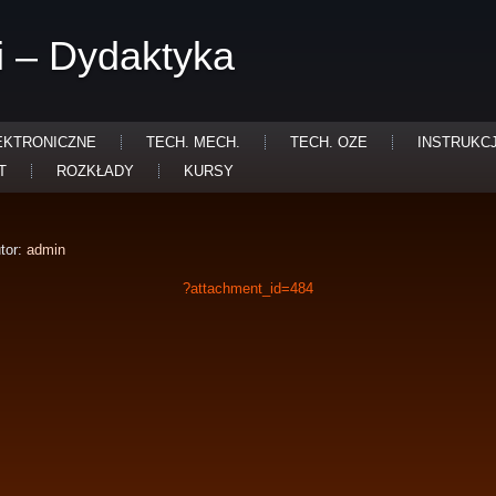
i – Dydaktyka
EKTRONICZNE
TECH. MECH.
TECH. OZE
INSTRUKC
T
ROZKŁADY
KURSY
tor:
admin
?attachment_id=484