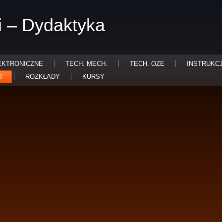
i – Dydaktyka
EKTRONICZNE
TECH. MECH.
TECH. OZE
INSTRUKC
T
ROZKŁADY
KURSY