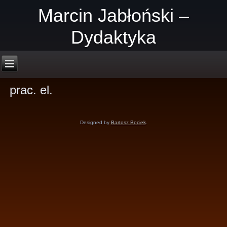
Marcin Jabłoński –
Dydaktyka
prac. el.
Designed by
Bartosz Bociek
.