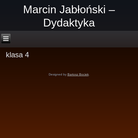
Marcin Jabłoński –
Dydaktyka
klasa 4
Designed by
Bartosz Bociek
.