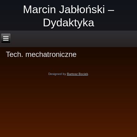
Marcin Jabłoński –
Dydaktyka
Tech. mechatroniczne
Designed by
Bartosz Bociek
.