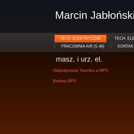
Marcin Jabłońsk
TECH. ELEKTRYCZNE
TECH. EL
PRACOWNIA AIR (S.48)
KONTAK
masz. i urz. el.
Oddziaływanie Twornika w MPS
Budowa MPS