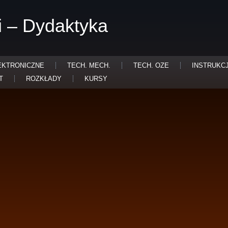
i – Dydaktyka
EKTRONICZNE
TECH. MECH.
TECH. OZE
INSTRUKC
T
ROZKŁADY
KURSY