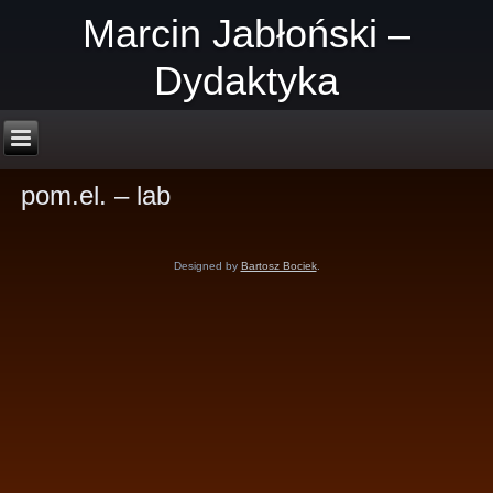
Marcin Jabłoński –
Dydaktyka
pom.el. – lab
Designed by
Bartosz Bociek
.