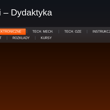
i – Dydaktyka
EKTRONICZNE
TECH. MECH.
TECH. OZE
INSTRUKC
T
ROZKŁADY
KURSY