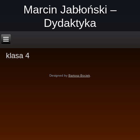
Marcin Jabłoński –
Dydaktyka
klasa 4
Designed by
Bartosz Bociek
.