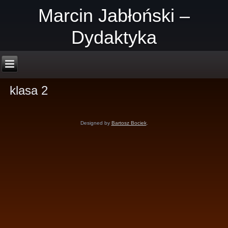
Marcin Jabłoński –
Dydaktyka
klasa 2
Designed by
Bartosz Bociek
.