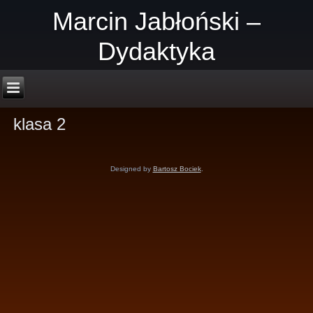
Marcin Jabłoński –
Dydaktyka
klasa 2
Designed by
Bartosz Bociek
.