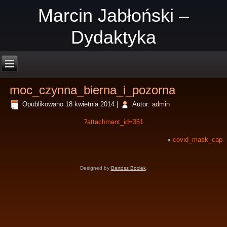
Marcin Jabłoński –
Dydaktyka
moc_czynna_bierna_i_pozorna
Opublikowano
18 kwietnia 2014
|
Autor:
admin
?attachment_id=361
«
covid_mask_cap
Designed by
Bartosz Bociek
.