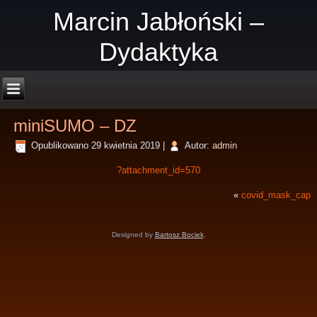
Marcin Jabłoński –
Dydaktyka
miniSUMO – DZ
Opublikowano
29 kwietnia 2019
|
Autor:
admin
?attachment_id=570
«
covid_mask_cap
Designed by
Bartosz Bociek
.