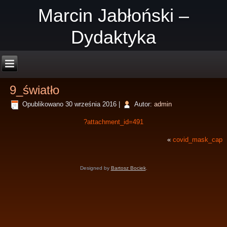
Marcin Jabłoński –
Dydaktyka
9_światło
Opublikowano
30 września 2016
|
Autor:
admin
?attachment_id=491
«
covid_mask_cap
Designed by
Bartosz Bociek
.