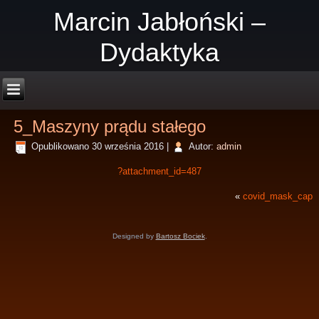
Marcin Jabłoński –
Dydaktyka
5_Maszyny prądu stałego
Opublikowano
30 września 2016
|
Autor:
admin
?attachment_id=487
«
covid_mask_cap
Designed by
Bartosz Bociek
.