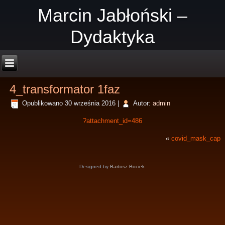
Marcin Jabłoński –
Dydaktyka
4_transformator 1faz
Opublikowano
30 września 2016
|
Autor:
admin
?attachment_id=486
«
covid_mask_cap
Designed by
Bartosz Bociek
.