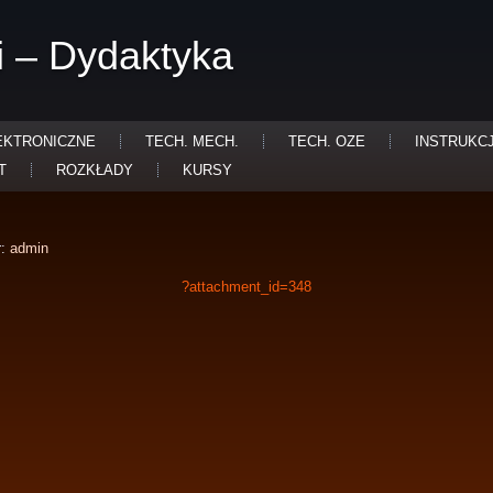
i – Dydaktyka
EKTRONICZNE
TECH. MECH.
TECH. OZE
INSTRUKC
T
ROZKŁADY
KURSY
:
admin
?attachment_id=348