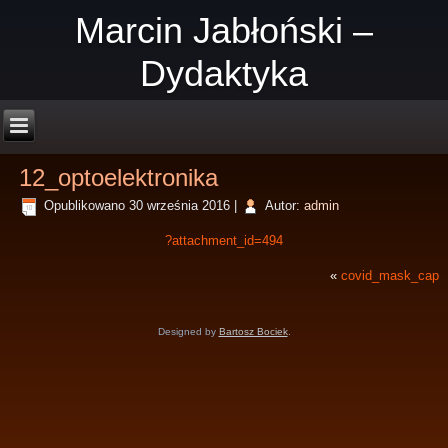
Marcin Jabłoński –
Dydaktyka
12_optoelektronika
Opublikowano
30 września 2016
|
Autor:
admin
?attachment_id=494
«
covid_mask_cap
Designed by
Bartosz Bociek
.